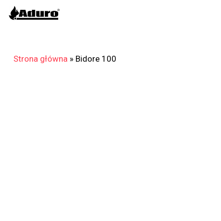
Skip
to
main
content
Strona główna
»
Bidore 100