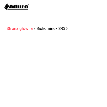
Skip
to
main
content
Strona główna
»
Biokominek SR36