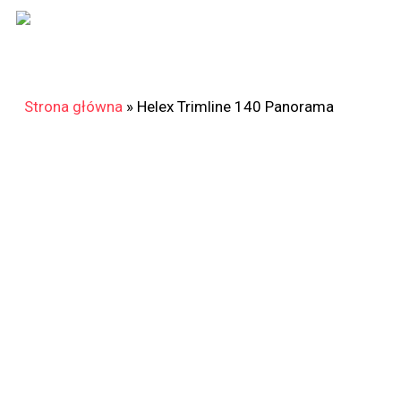
Skip
to
main
content
Strona główna
»
Helex Trimline 140 Panorama