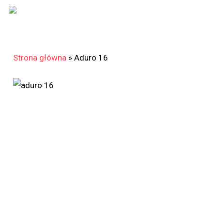
Skip
to
main
content
Strona główna
»
Aduro 16