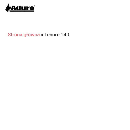
Skip
to
main
content
Strona główna
»
Tenore 140