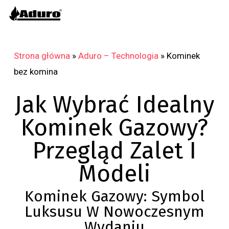
Skip
to
main
content
Strona główna
»
Aduro – Technologia
»
Kominek
bez komina
Jak Wybrać Idealny
Kominek Gazowy?
Przegląd Zalet I
Modeli
Kominek Gazowy: Symbol
Luksusu W Nowoczesnym
Wydaniu